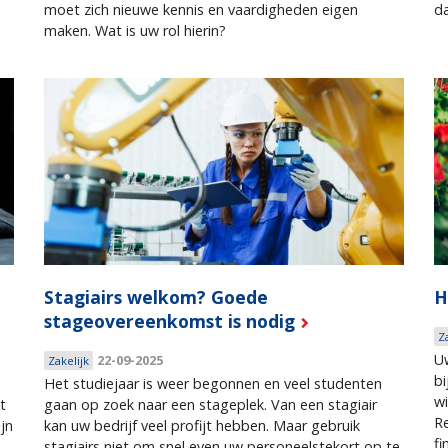
moet zich nieuwe kennis en vaardigheden eigen
d
maken. Wat is uw rol hierin?
Stagiairs welkom? Goede
H
stageovereenkomst is nodig
Z
Uw
22-09-2025
Zakelijk
bi
Het studiejaar is weer begonnen en veel studenten
wi
t
gaan op zoek naar een stageplek. Van een stagiair
R
jn
kan uw bedrijf veel profijt hebben. Maar gebruik
fi
stagiairs niet om snel even uw personeelstekort op te