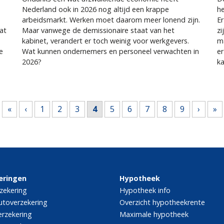
Nederland ook in 2026 nog altijd een krappe
he
arbeidsmarkt. Werken moet daarom meer lonend zijn.
Er
at
Maar vanwege de demissionaire staat van het
zi
kabinet, verandert er toch weinig voor werkgevers.
m
e
Wat kunnen ondernemers en personeel verwachten in
e
2026?
ka
«
‹
1
2
3
4
5
6
7
8
9
›
»
eringen
Hypotheek
zekering
Hypotheek info
utoverzekering
Overzicht hypotheekrente
rzekering
Maximale hypotheek