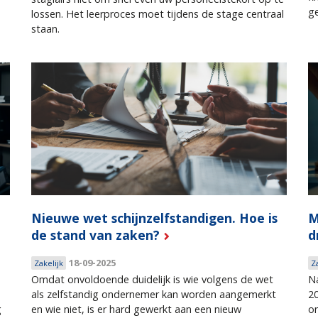
g
lossen. Het leerproces moet tijdens de stage centraal
staan.
Nieuwe wet schijnzelfstandigen. Hoe is
M
de stand van zaken?
d
18-09-2025
Zakelijk
Z
Omdat onvoldoende duidelijk is wie volgens de wet
N
als zelfstandig ondernemer kan worden aangemerkt
20
g
en wie niet, is er hard gewerkt aan een nieuw
o