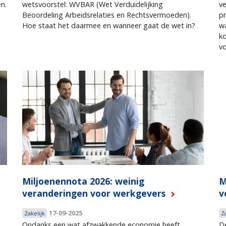
n.
wetsvoorstel: WVBAR (Wet Verduidelijking
ve
Beoordeling Arbeidsrelaties en Rechtsvermoeden).
pr
Hoe staat het daarmee en wanneer gaat de wet in?
wa
ko
vo
Miljoenennota 2026: weinig
M
veranderingen voor werkgevers
v
17-09-2025
Zakelijk
Z
Ondanks een wat afzwakkende economie heeft
De