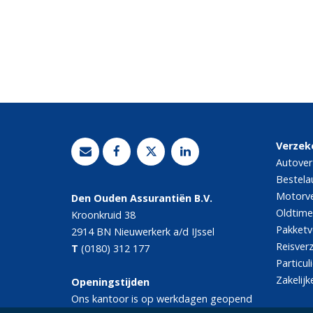
Verzek
Autover
Bestela
Motorve
Den Ouden Assurantiën B.V.
Oldtime
Kroonkruid 38
Pakketv
2914 BN
Nieuwerkerk a/d IJssel
Reisver
T
(0180) 312 177
Particul
Zakelijk
Openingstijden
Ons kantoor is op werkdagen geopend