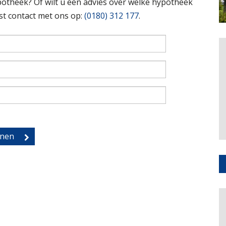
otheek? Of wilt u een advies over welke hypotheek
st contact met ons op:
(0180) 312 177
.