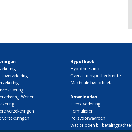
eringen
Hypotheek
zekering
Hypotheek info
utoverzekering
Overzicht hypotheekrente
rzekering
Maximale hypotheek
rverzekering
erzekering Wonen
Downloaden
zekering
Dienstverlening
iere verzekeringen
Formulieren
e verzekeringen
Polisvoorwaarden
Wat te doen bij betalingsachte