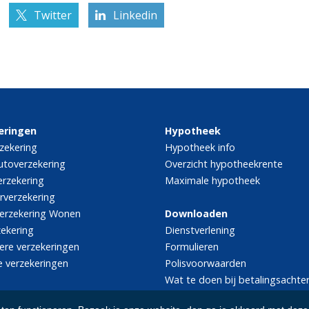
Twitter
Linkedin
eringen
Hypotheek
zekering
Hypotheek info
utoverzekering
Overzicht hypotheekrente
rzekering
Maximale hypotheek
rverzekering
erzekering Wonen
Downloaden
zekering
Dienstverlening
iere verzekeringen
Formulieren
e verzekeringen
Polisvoorwaarden
Wat te doen bij betalingsachte