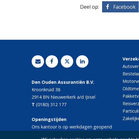
Deel op:
Facebook
Verzek
Autover
Bestela
Motorve
Den Ouden Assurantiën B.V.
Oldtime
Kroonkruid 38
Pakketv
2914 BN
Nieuwerkerk a/d IJssel
Reisver
T
(0180) 312 177
Particul
Zakelijk
Openingstijden
Ons kantoor is op werkdagen geopend
van 08.30 tot 17.00 uur.