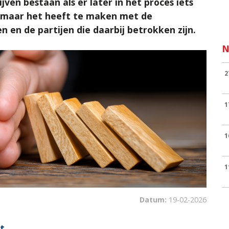
ijven bestaan als er later in het proces iets
, maar het heeft te maken met de
 en de partijen die daarbij betrokken zijn.
N
2
1
1
1
Datum:
19-02-2026
t