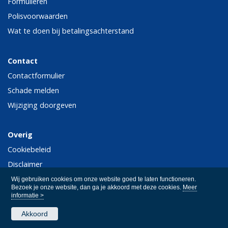
Formulieren
Polisvoorwaarden
Wat te doen bij betalingsachterstand
Contact
Contactformulier
Schade melden
Wijziging doorgeven
Overig
Cookiebeleid
Disclaimer
Privacy
Wij gebruiken cookies om onze website goed te laten functioneren.
Bezoek je onze website, dan ga je akkoord met deze cookies.
Meer
informatie >
Akkoord