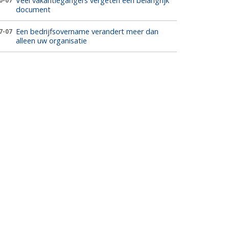
Veel vakantiegangers vergeten één belangrijk
0-07
document
Een bedrijfsovername verandert meer dan
7-07
alleen uw organisatie