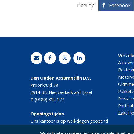
Deel op:
Facebook
Verzek
Autover
Bestela
Motorve
Den Ouden Assurantiën B.V.
Oldtime
Kroonkruid 38
Pakketv
2914 BN
Nieuwerkerk a/d IJssel
Reisver
T
(0180) 312 177
Particul
Zakelijk
Openingstijden
Ons kantoor is op werkdagen geopend
van 08.30 tot 17.00 uur.
Wij gebruiken cookies om onze website goed te l