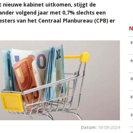
et nieuwe kabinet uitkomen, stijgt de
nder volgend jaar met 0,7% slechts een
esters van het Centraal Planbureau (CPB) er
N
0
0
0
0
3
Datum:
18-09-2024