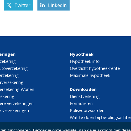
Twitter
Linkedin
eringen
Hypotheek
zekering
Hypotheek info
utoverzekering
Overzicht hypotheekrente
rzekering
Maximale hypotheek
rverzekering
erzekering Wonen
Downloaden
zekering
Dienstverlening
iere verzekeringen
Formulieren
e verzekeringen
Polisvoorwaarden
Wat te doen bij betalingsachte
aten functioneren. Bezoek je onze website, dan ga je akkoord met deze