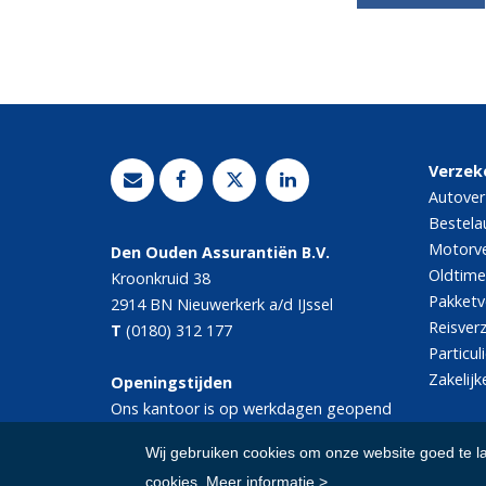
Verzek
Autover
Bestela
Motorve
Den Ouden Assurantiën B.V.
Oldtime
Kroonkruid 38
Pakketv
2914 BN
Nieuwerkerk a/d IJssel
Reisver
T
(0180) 312 177
Particul
Zakelijk
Openingstijden
Ons kantoor is op werkdagen geopend
van 08.30 tot 17.00 uur.
Wij gebruiken cookies om onze website goed te l
cookies.
Meer informatie >