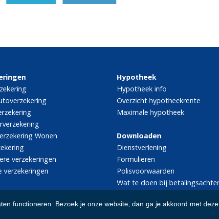
eringen
Hypotheek
zekering
Hypotheek info
utoverzekering
Overzicht hypotheekrente
rzekering
Maximale hypotheek
rverzekering
erzekering Wonen
Downloaden
zekering
Dienstverlening
iere verzekeringen
Formulieren
e verzekeringen
Polisvoorwaarden
Wat te doen bij betalingsachte
aten functioneren. Bezoek je onze website, dan ga je akkoord met deze