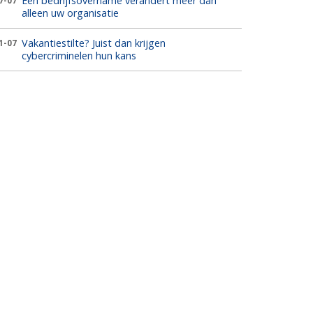
Een bedrijfsovername verandert meer dan
7-07
alleen uw organisatie
Vakantiestilte? Juist dan krijgen
1-07
cybercriminelen hun kans