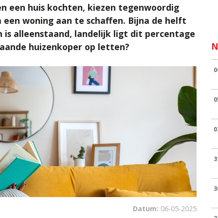
en een huis kochten, kiezen tegenwoordig
een woning aan te schaffen. Bijna de helft
is alleenstaand, landelijk ligt dit percentage
N
taande huizenkoper op letten?
0
0
0
3
3
Datum:
06-05-2025