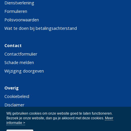
Dienstverlening
Formulieren
Polisvoorwaarden
Wat te doen bij betalingsachterstand
Contact
Contactformulier
Schade melden
Wijziging doorgeven
Overig
Cookiebeleid
Disclaimer
Privacy
Wij gebruiken cookies om onze website goed te laten functioneren.
Bezoek je onze website, dan ga je akkoord met deze cookies.
Meer
informatie >