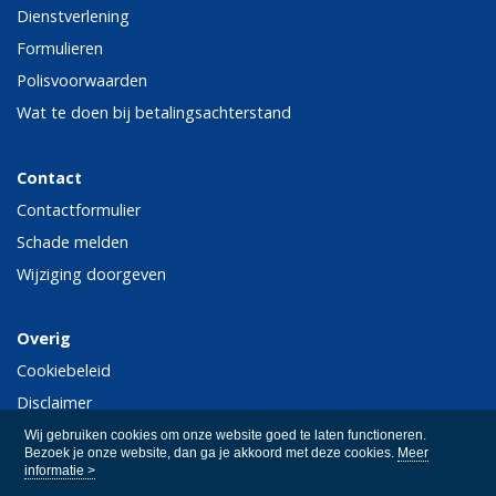
Dienstverlening
Formulieren
Polisvoorwaarden
Wat te doen bij betalingsachterstand
Contact
Contactformulier
Schade melden
Wijziging doorgeven
Overig
Cookiebeleid
Disclaimer
Privacy
Wij gebruiken cookies om onze website goed te laten functioneren.
Bezoek je onze website, dan ga je akkoord met deze cookies.
Meer
informatie >