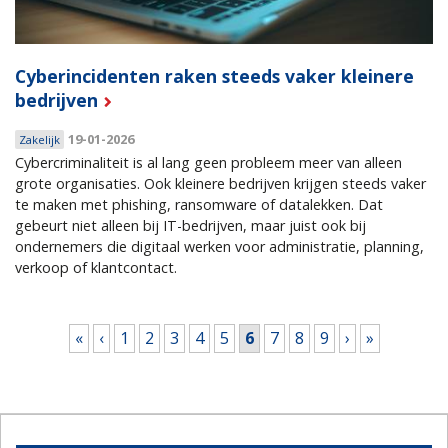
Cyberincidenten raken steeds vaker kleinere
bedrijven
19-01-2026
Zakelijk
Cybercriminaliteit is al lang geen probleem meer van alleen
grote organisaties. Ook kleinere bedrijven krijgen steeds vaker
te maken met phishing, ransomware of datalekken. Dat
gebeurt niet alleen bij IT-bedrijven, maar juist ook bij
ondernemers die digitaal werken voor administratie, planning,
verkoop of klantcontact.
Pagina's
«
‹
1
2
3
4
5
6
7
8
9
›
»